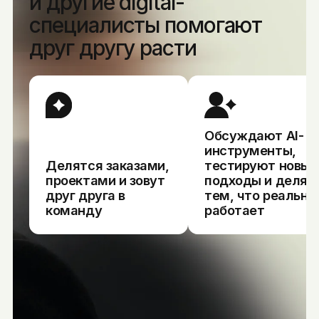
и другие digital-
специалисты помогают 
друг другу расти
Обсуждают AI-
инструменты,
Делятся заказами,
тестируют новые
проектами и зовут
подходы и делят
друг друга в
тем, что реально
команду
работает