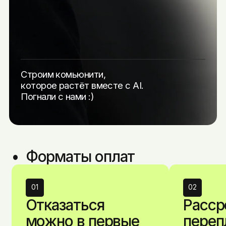
Строим комьюнити,
которое растёт вместе с AI.
Погнали с нами :)
•  Форматы оплат
01
02
Отказаться
Расср
можно в первые
переп