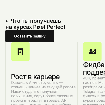
•  Что ты получаешь 

на курсах Pixel Perfect
Оставить заявку
Фидбе
подде
Рост в карьере
«ОК, принят
Освоишь AI-инструменты —
нас нет. М
станешь ценнее на текущей работе.
разбирают 
Наши студенты получают
Telegram за
повышения, берут более сложные
фидбэк в ф
проекты и растут в грейде. AI-
курсе прово
навыки — это то, что уже сейчас
выпуска ты