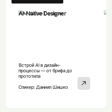
AI-Native Designer
Sol
Встрой AI в дизайн-
процессы — от брифа до
Нау
прототипа
аге
Спикер: Даниил Шишко
Спи