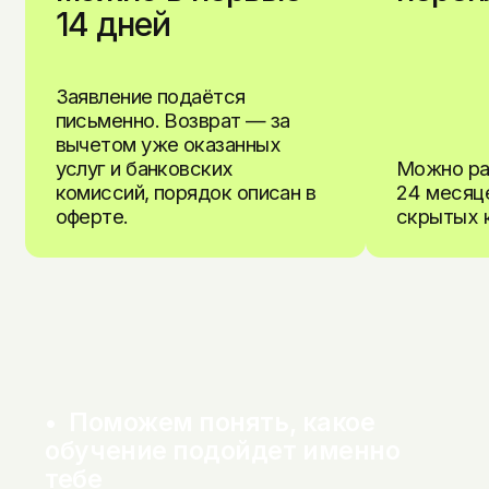
14 дней
Заявление подаётся
письменно. Возврат — за
вычетом уже оказанных
услуг и банковских
Можно ра
комиссий, порядок описан в
24 месяце
оферте.
скрытых 
•  Поможем понять, какое 
обучение подойдет именно 
тебе