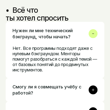
•  Всё что 

ты хотел спросить
Нужен ли мне технический
бэкграунд, чтобы начать?
Нет. Все программы подходят даже с
нулевым бэкграундом. Менторы
помогут разобраться с каждой темой —
от базовых понятий до продвинутых
инструментов.
Смогу ли я совмещать учёбу с
работой?
Да. Программы курсов рассчитаны на
4–5 часов в неделю. Уроки в записи —